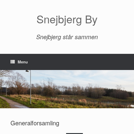
Gå
til
indhold
Snejbjerg By
Snejbjerg står sammen
Menu
Generalforsamling