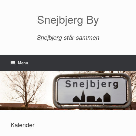
Gå
til
indhold
Snejbjerg By
Snejbjerg står sammen
Menu
Kalender