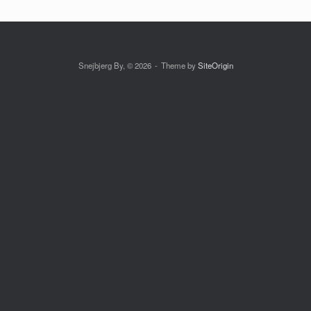
Snejbjerg By, © 2026
Theme by
SiteOrigin