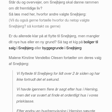
Står du og overvejer, om Snejbjerg skal danne rammen
om dit fremtidige liv?
Så læs med her, hvorfor andre valgte Snejbjerg:
(Vil du også gerne fortælle hvorfor du netop valgte
Snejbjerg? så
kontakt
os gerne)
Er du allerede klar på at flytte til Snejbjerg, men mangler
dit nye hus eller en ny grund? Så tag et kig på
boliger til
salg i Snejbjerg
eller
byggegrunde i Snejbjerg
Malene Kirstine Vendelbo Olesen fortæller om deres valg
af Snejbjerg:
Vi flyttede til Snejbjerg for lidt over 2 år siden og har
ikke fortrudt det et sekund.
Vi havde igennem flere år søgt efter hus i Herning,
men det var svært at finde et ordentligt hus i vores
prisklasse.
Efter endnu en husfremvisning i Herning nævnte