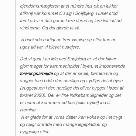
ejendomsmægleren at et mindre hus på en lukket
stikvej var kommet til salg i Snejbjerg. Huset stod
tomt så vi måtte gerne køre derud og lure lidt ind ad
vinduerne. Og det gjorde vi så.
Vi bookede hurtigt en fremvisning og efter kun en
uges tid var vi blevet husejere.
Det vi godt kan lide ved Snejbjerg er, at der bliver
gjort meget for sammenholdet i byen, et imponerende
foreningsarbejde
og at der er skole, børnehave og
vuggestue i både den nordlige og sydlige del af byen
(vuggestuen i den nordlige del bliver bygget i løbet af
foråret 2020). Der er fine indkøbsmuligheder og det
er nemt at komme med bus (eller cykel) ind til
Herning.
Vi er glade for at vores datter kan vokse op i et trygt
og roligt område med mange legepladser og
hyggelige stier.