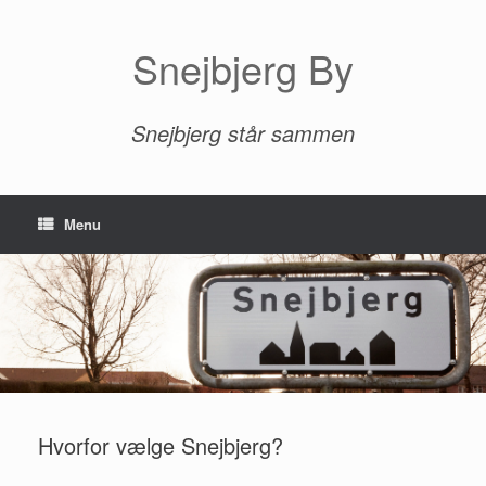
Gå
til
indhold
Snejbjerg By
Snejbjerg står sammen
Menu
Hvorfor vælge Snejbjerg?