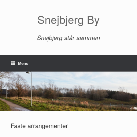
Gå
til
indhold
Snejbjerg By
Snejbjerg står sammen
Menu
Faste arrangementer