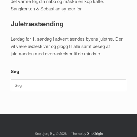
det varme tøj, din nabo og måske en kop kaffe.
Sanglærken & Sebastian synger for.
Juletræstænding
Lørdag før 1. søndag i advent tændes byens juletræ. Der
vil være æbleskiver og gløgg til alle samt besøg af
julemanden med overraskelser til de mindste.
Søg
Søg
efter:
Snejbjerg By, © 2026
Theme by
SiteOrigin