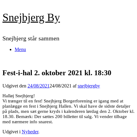
Gå
Snejbjerg By
til
indhold
Snejbjerg står sammen
Menu
Fest-i-hal 2. oktober 2021 kl. 18:30
Udgivet den
24/08/2021
24/08/2021
af
snejbjergby
Halløj Snejbjerg!
Vi trænger til en fest! Snejbjerg Borgerforening er igang med at
planlægge en fest i Snejbjerg Hallen. Vi skal have de sidste detaljer
på plads, men sæt gerne kryds i kalenderen lørdag den 2. Oktober kl.
18.30. Bemærk: Der sættes 200 billetter til salg. Vi vender tilbage
med nærmere info snarest.
Udgivet i
Nyheder
.