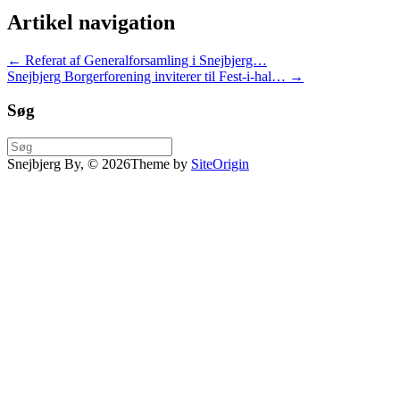
Artikel navigation
←
Referat af Generalforsamling i Snejbjerg…
Snejbjerg Borgerforening inviterer til Fest-i-hal…
→
Søg
Søg
efter:
Snejbjerg By, © 2026
Theme by
SiteOrigin