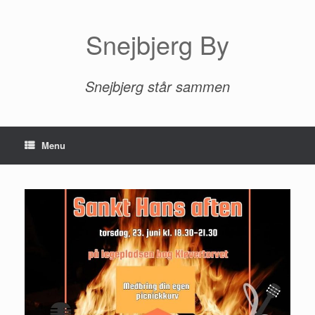
Gå
til
indhold
Snejbjerg By
Snejbjerg står sammen
Menu